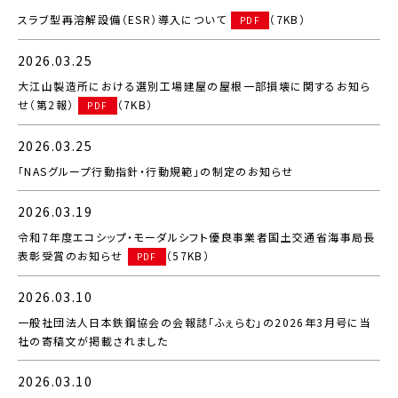
スラブ型再溶解設備（ESR）導入について
（7KB）
PDF
2026.03.25
大江山製造所における選別工場建屋の屋根一部損壊に関するお知ら
せ（第2報）
（7KB）
PDF
2026.03.25
「NASグループ行動指針・行動規範」の制定のお知らせ
2026.03.19
令和7年度エコシップ・モーダルシフト優良事業者国土交通省海事局長
表彰受賞のお知らせ
（57KB）
PDF
2026.03.10
一般社団法人日本鉄鋼協会の会報誌「ふぇらむ」の2026年3月号に当
社の寄稿文が掲載されました
2026.03.10