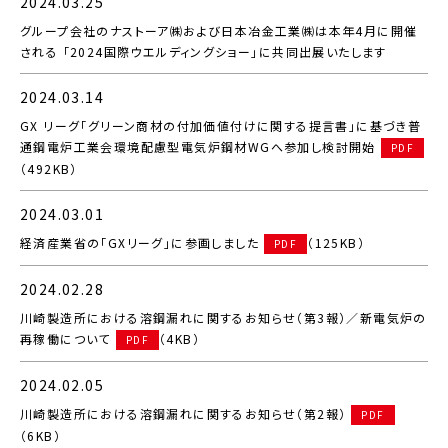
2024.03.25
グループ会社のナストーア㈱および日本冶金工業㈱は本年4月に開催
される 「2024国際ウエルディングショー」に共同出展いたします
2024.03.14
GX リーグ「グリーン商材の付加価値付けに関する提言書」に基づき普
通鋼電炉工業会環境配慮型電気炉鋼材WGへ参加し検討開始
PDF
（492KB）
2024.03.01
経済産業省の「GXリーグ」に参画しました
（125KB）
PDF
2024.02.28
川崎製造所における溶鋼漏れに関するお知らせ（第3報）／新電気炉の
再稼働について
（4KB）
PDF
2024.02.05
川崎製造所における溶鋼漏れに関するお知らせ（第2報）
PDF
（6KB）