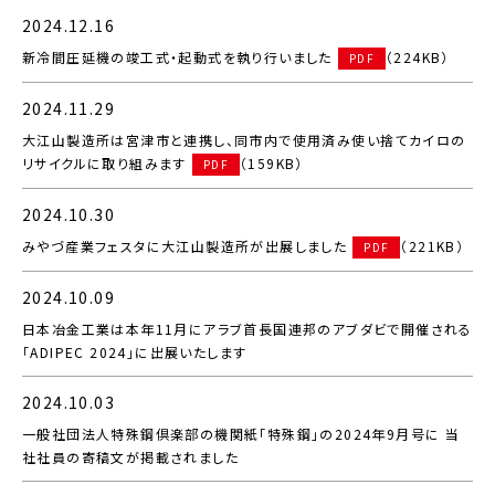
2024.12.16
新冷間圧延機の竣工式・起動式を執り行いました
（224KB）
PDF
2024.11.29
大江山製造所は宮津市と連携し、同市内で使用済み使い捨てカイロの
リサイクルに取り組みます
（159KB）
PDF
2024.10.30
みやづ産業フェスタに大江山製造所が出展しました
（221KB）
PDF
2024.10.09
日本冶金工業は本年11月にアラブ首長国連邦のアブダビで開催される
「ADIPEC 2024」に出展いたします
2024.10.03
一般社団法人特殊鋼倶楽部の機関紙「特殊鋼」の2024年9月号に 当
社社員の寄稿文が掲載されました