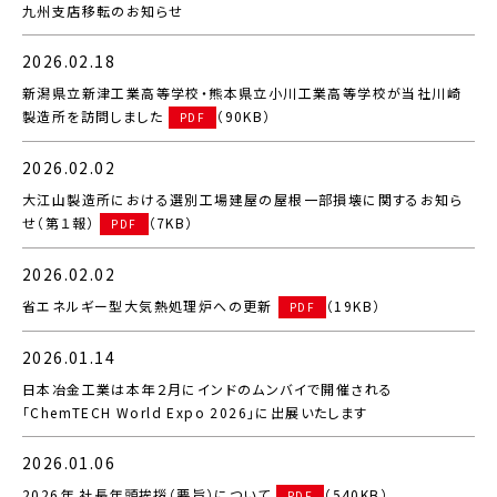
九州支店移転のお知らせ
2026.02.18
新潟県立新津工業高等学校・熊本県立小川工業高等学校が当社川崎
製造所を訪問しました
（90KB）
PDF
2026.02.02
大江山製造所における選別工場建屋の屋根一部損壊に関するお知ら
せ（第１報）
（7KB）
PDF
2026.02.02
省エネルギー型大気熱処理炉への更新
（19KB）
PDF
2026.01.14
日本冶金工業は本年２月にインドのムンバイで開催される
「ChemTECH World Expo 2026」に出展いたします
2026.01.06
2026年 社長年頭挨拶（要旨）について
（540KB）
PDF