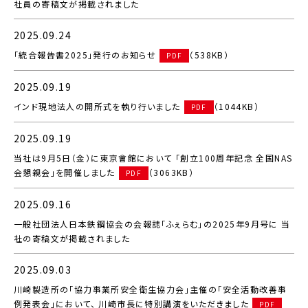
社員の寄稿文が掲載されました
2025.09.24
「統合報告書2025」発行のお知らせ
（538KB）
PDF
2025.09.19
インド現地法人の開所式を執り行いました
（1044KB）
PDF
2025.09.19
当社は9月5日（金）に東京會館において 「創立100周年記念 全国NAS
会懇親会」を開催しました
（3063KB）
PDF
2025.09.16
一般社団法人日本鉄鋼協会の会報誌「ふぇらむ」の2025年9月号に 当
社の寄稿文が掲載されました
2025.09.03
川崎製造所の「協力事業所安全衛生協力会」主催の「安全活動改善事
例発表会」において、 川崎市長に特別講演をいただきました
PDF