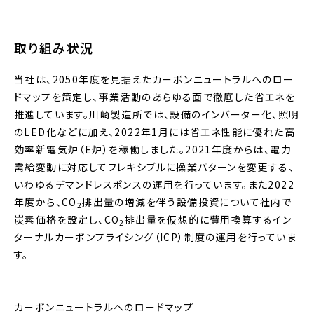
取り組み状況
当社は、2050年度を見据えたカーボンニュートラルへのロー
ドマップを策定し、事業活動のあらゆる面で徹底した省エネを
推進しています。川崎製造所では、設備のインバーター化、照明
のLED化などに加え、2022年1月には省エネ性能に優れた高
効率新電気炉（E炉）を稼働しました。2021年度からは、電力
需給変動に対応してフレキシブルに操業パターンを変更する、
いわゆるデマンドレスポンスの運用を行っています。また2022
年度から、CO
排出量の増減を伴う設備投資について社内で
2
炭素価格を設定し、CO
排出量を仮想的に費用換算するイン
2
ターナルカーボンプライシング（ICP）制度の運用を行っていま
す。
カーボンニュートラルへのロードマップ