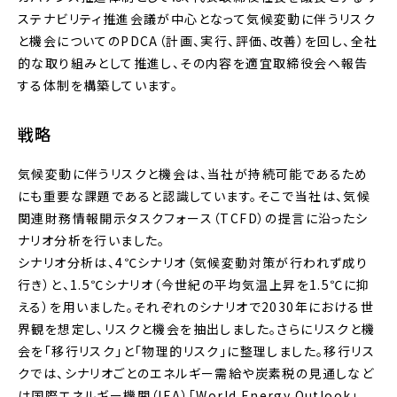
ステナビリティ推進会議が中心となって気候変動に伴うリスク
と機会についてのPDCA（計画、実行、評価、改善）を回し、全社
的な取り組みとして推進し、その内容を適宜取締役会へ報告
する体制を構築しています。
戦略
気候変動に伴うリスクと機会は、当社が持続可能であるため
にも重要な課題であると認識しています。そこで当社は、気候
関連財務情報開示タスクフォース（TCFD）の提言に沿ったシ
ナリオ分析を行いました。
シナリオ分析は、4℃シナリオ（気候変動対策が行われず成り
行き）と、1.5℃シナリオ（今世紀の平均気温上昇を1.5℃に抑
える）を用いました。それぞれのシナリオで2030年における世
界観を想定し、リスクと機会を抽出しました。さらにリスクと機
会を「移行リスク」と「物理的リスク」に整理しました。移行リス
クでは、シナリオごとのエネルギー需給や炭素税の見通しなど
は国際エネルギー機関（IEA）「World Energy Outlook」、