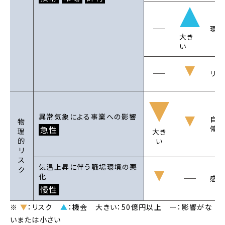
環境
大き
い
リサ
異常気象による事業への影響
自然
物
急性
停止
理
大き
的
い
リ
ス
気温上昇に伴う職場環境の悪
ク
化
感染
慢性
※
▼
：リスク
▲
：機会 大きい：50億円以上 ー：影響がな
いまたは小さい