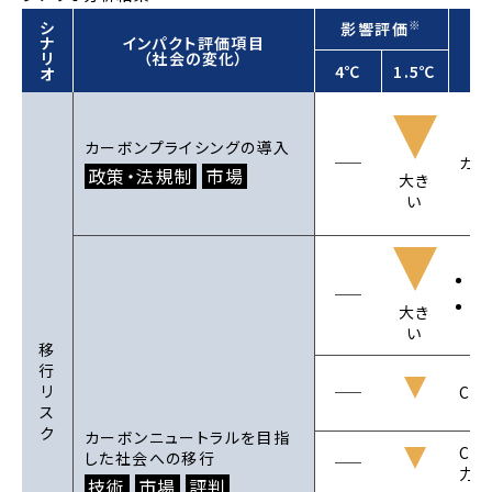
※
シ
影響評価
ナ
インパクト評価項目
リ
（社会の変化）
4℃
1.5℃
オ
カーボンプライシングの導入
カー
政策・法規制
市場
大き
い
電
原
大き
い
移
行
リ
CO
2
ス
ク
カーボンニュートラルを目指
CO
した社会への移行
2
力用
技術
市場
評判