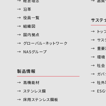
経営理念
品質
沿革
役員一覧
サステ
組織図
トッ
国内拠点
サス
グローバル・ネットワーク
重要
NASグループ
環境 
社会 
製品情報
ガバナ
高機能材
社外
ステンレス鋼
ES
床用ステンレス鋼板