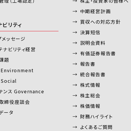
管理（工場認定）
株主・投資家の皆様へ
中期経営計画
買収への対応方針
ナビリティ
決算短信
プメッセージ
説明会資料
テナビリティ経営
有価証券報告書
課題
報告書
Environment
統合報告書
Social
株式情報
ンス Governance
株主総会
取締役座談会
株価情報
Gデータ
財務ハイライト
よくあるご質問