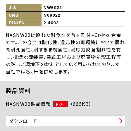
JIS
NW6022
UNS
N06022
DIN/EN
2.4602
NASNW22は優れた耐食性を有する Ni-Cr-Mo 合金
です。この合金は酸化性、還元性の両環境において優れ
た耐孔食性、耐すきま腐食性、耐応力腐食割れ性を有
し、排煙脱硫装置、製紙工程および廃棄物処理工程等
の厳しい環境下の材料として広く用いられております。
当社では板、帯を供給します。
製品資料
NASNW22製品情報
（665KB）
PDF
ダウンロード