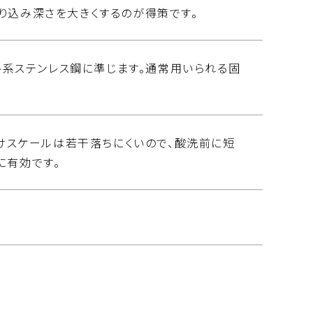
り込み深さを大きくするのが得策です。
イト系ステンレス鋼に準じます。通常用いられる固
だけスケールは若干落ちにくいので、酸洗前に短
に有効です。
等