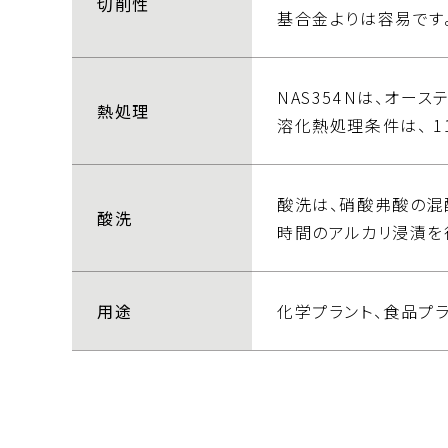
切削性
基合金よりは容易です
NAS354Nは、オー
熱処理
溶化熱処理条件は、 11
酸洗は、硝酸弗酸の混
酸洗
時間のアルカリ浸漬を
用途
化学プラント、食品プ