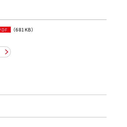
（681KB）
PDF