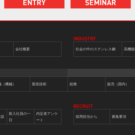
会社概要
社会の中のステンレス鋼
高機能
備（機械）
製造技術
総務
販売（国内）
新入社員の一
内定者アンケ
対談
採用担当から
募集要項
日
ート