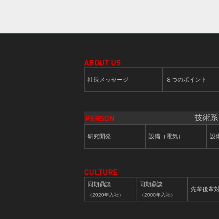
社長メッセージ
８つのポイント
技術系
研究開発
設備（電気）
設
同期鼎談
同期鼎談
先輩後輩
（2020年入社）
（2000年入社）