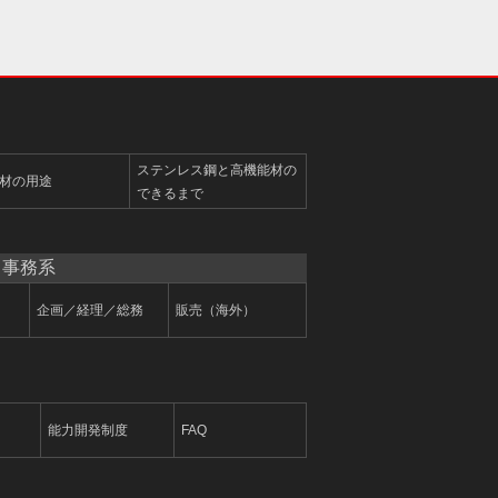
ステンレス鋼と高機能材の
材の用途
できるまで
事務系
企画／経理／総務
販売（海外）
能力開発制度
FAQ