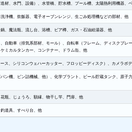
構造材、水門、設備）、水管橋、貯水槽、プール槽、太陽熱利用機器、
器洗浄機、炊飯器、電子オーブンレンジ、生ごみ処理機などの部材、他
、鍋、魔法瓶、流し台、浴槽、ビア樽、ガス・石油給湯器、他
）、自動車（排気系部材、モール）、自転車（フレーム、ディスクブレ
、ケミカルタンカー、コンテナー、ドラム缶、他
ケース、シリコンウェハーカッター、フロッピーディスク）、カメラボ
製パン機、ビン詰機械、他）、化学プラント、ビール貯蔵タンク、原子
、花瓶、じょうろ、額縁、物干し竿、門扉、他
、釣道具、すべり台、他