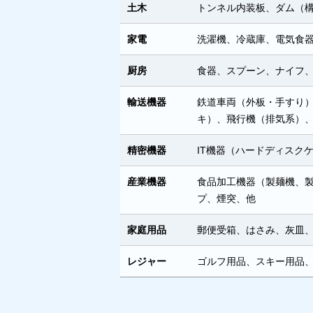
土木
トンネル内装板、ダム（
家電
洗濯機、冷蔵庫、電気食
厨房
食器、スプーン、ナイフ
輸送機器
鉄道車両（外板・手すり
キ）、飛行機（排気系）
精密機器
IT機器（ハードディスク
産業機器
食品加工機器（製麺機、
プ、煙突、他
家庭用品
郵便受箱、はさみ、灰皿
レジャー
ゴルフ用品、スキー用品